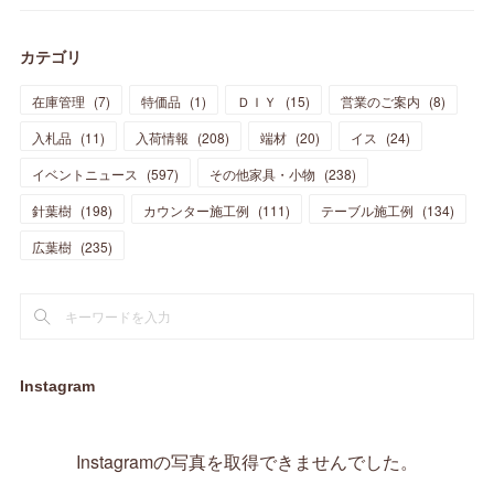
(
39
)
(
30
)
(
28
)
(
19
)
(
23
)
(
18
)
(
10
)
(
10
)
(
7
)
(
7
)
(
13
)
(
5
)
カテゴリ
(
11
)
(
44
)
(
14
)
(
31
)
(
28
)
(
15
)
(
12
)
(
7
)
(
8
)
(
11
)
(
14
)
在庫管理
(
7
)
特価品
(
1
)
ＤＩＹ
(
15
)
営業のご案内
(
8
)
(
23
)
(
23
)
(
17
)
(
18
)
(
13
)
(
23
)
(
5
)
(
5
)
(
10
)
(
14
)
入札品
(
11
)
入荷情報
(
208
)
端材
(
20
)
イス
(
24
)
(
17
)
(
20
)
(
3
)
(
11
)
(
14
)
(
6
)
(
9
)
(
11
)
(
15
)
イベントニュース
(
597
)
その他家具・小物
(
238
)
(
12
)
(
17
)
(
18
)
針葉樹
(
12
(
198
)
)
カウンター施工例
(
111
)
テーブル施工例
(
134
)
(
11
)
(
13
)
(
13
)
(
9
)
広葉樹
(
235
)
(
15
)
(
19
)
(
16
)
(
13
)
(
10
)
(
16
)
(
11
)
(
13
)
(
14
)
(
14
)
(
13
)
(
13
)
(
20
)
(
4
)
(
15
)
(
8
)
(
18
)
(
16
)
Instagram
(
16
)
(
10
)
(
16
)
(
13
)
(
11
)
(
13
)
(
2
)
Instagramの写真を取得できませんでした。