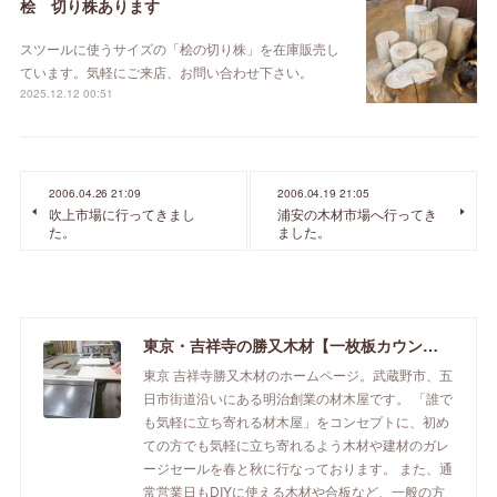
桧 切り株あります
スツールに使うサイズの「桧の切り株」を在庫販売し
ています。気軽にご来店、お問い合わせ下さい。
2025.12.12 00:51
2006.04.26 21:09
2006.04.19 21:05
吹上市場に行ってきまし
浦安の木材市場へ行ってき
た。
ました。
東京・吉祥寺の勝又木材【一枚板カウンター】
東京 吉祥寺勝又木材のホームページ。武蔵野市、五
日市街道沿いにある明治創業の材木屋です。 「誰で
も気軽に立ち寄れる材木屋」をコンセプトに、初め
ての方でも気軽に立ち寄れるよう木材や建材のガレ
ージセールを春と秋に行なっております。 また、通
常営業日もDIYに使える木材や合板など、一般の方