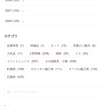
(
12
)
(
48
)
(
32
)
(
22
)
(
30
)
(
25
)
(
11
)
(
13
)
(
15
)
(
10
)
(
8
)
(
13
)
2007
(
152
)
(
21
)
(
33
)
(
20
)
(
29
)
(
44
)
(
11
)
(
14
)
(
12
)
(
9
)
(
8
)
(
13
)
(
9
)
2006
(
120
)
(
39
)
(
30
)
(
28
)
(
19
)
(
23
)
(
18
)
(
10
)
(
10
)
(
7
)
(
7
)
(
13
)
(
5
)
カテゴリ
(
11
)
(
44
)
(
14
)
(
31
)
(
28
)
(
15
)
(
12
)
(
7
)
(
8
)
(
11
)
(
14
)
在庫管理
(
7
)
特価品
(
1
)
ＤＩＹ
(
15
)
営業のご案内
(
8
)
(
23
)
(
23
)
(
17
)
(
18
)
(
13
)
(
23
)
(
5
)
(
5
)
(
10
)
(
14
)
入札品
(
11
)
入荷情報
(
208
)
端材
(
20
)
イス
(
24
)
(
17
)
(
20
)
(
3
)
(
11
)
(
14
)
(
6
)
(
9
)
(
11
)
(
15
)
イベントニュース
(
597
)
その他家具・小物
(
238
)
(
12
)
(
17
)
(
18
)
針葉樹
(
12
(
198
)
)
カウンター施工例
(
111
)
テーブル施工例
(
134
)
(
11
)
(
13
)
(
13
)
(
9
)
広葉樹
(
235
)
(
15
)
(
19
)
(
16
)
(
13
)
(
10
)
(
16
)
(
11
)
(
13
)
(
14
)
(
14
)
(
13
)
(
13
)
(
20
)
(
4
)
(
15
)
(
8
)
(
18
)
(
16
)